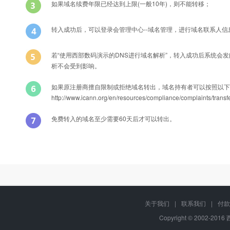
如果域名续费年限已经达到上限(一般10年)，则不能转移；
转入成功后，可以登录会管理中心--域名管理，进行域名联系人
若“使用西部数码演示的DNS进行域名解析”，转入成功后系统会
析不会受到影响。
如果原注册商擅自限制或拒绝域名转出，域名持有者可以按照以下
http://www.icann.org/en/resources/compliance/compla
免费转入的域名至少需要60天后才可以转出。
Q
能否转入后办理过户？
转入域名产品名称
A
可以的，只要您有域名转移密码，可以在转入过程中或转入成功后直接修
关于我们
|
联系我们
|
付款
Copyright © 2002-201
Q
域名转移过程中还可以正常解析吗？