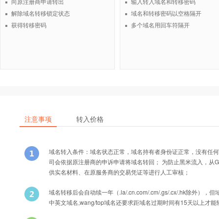
向原注册商申请转出
输入转入域名和转移密码
解除域名转移锁定状态
域名和转移密码以空格隔开
获得转移密码
多个域名用回车符隔开
注意事项
转入价格
域名转入条件：域名状态正常，域名持有者身份证正常，没有任何
司会依据原注册商的申诉申请将域名转回； 为防止黑米流入，从Godad
供实名材料、在原服务商的交易凭证等进行人工审核；
域名转移后会自动续一年（.la/.cn.com/.cm/.gs/.cx/
中英文域名,wang/top域名还要求距域名过期时间有15天以上才