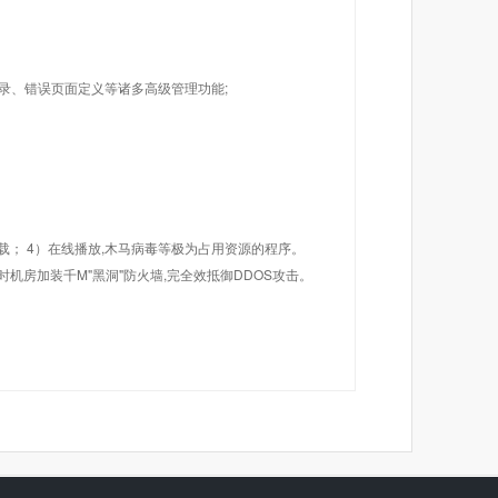
目录、错误页面定义等诸多高级管理功能;
载； 4）在线播放,木马病毒等极为占用资源的程序。
机房加装千M"黑洞"防火墙,完全效抵御DDOS攻击。