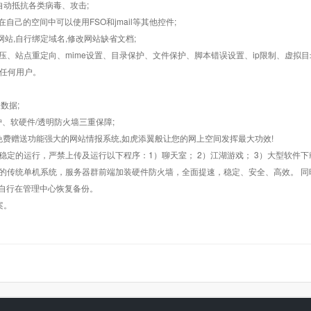
墙,自动抵抗各类病毒、攻击;
在自己的空间中可以使用FSO和jmail等其他控件;
止网站,自行绑定域名,修改网站缺省文档;
AR解压、站点重定向、mime设置、目录保护、文件保护、脚本错误设置、ip限制、虚拟
对任何用户。
数据;
护、软硬件/透明防火墙三重保障;
购，免费赠送功能强大的网站情报系统,如虎添翼般让您的网上空间发挥最大功效!
常稳定的运行，严禁上传及运行以下程序：1）聊天室； 2）江湖游戏； 3）大型软件下
般的传统单机系统，服务器群前端加装硬件防火墙，全面提速，稳定、安全、高效。 同时
以自行在管理中心恢复备份。
案。