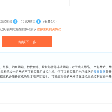
正式购买
试用7天
（收费5元）
我已阅读并同意西部数码演示
虚拟主机购买协议
、外挂、钓鱼网站、秒赞程序、垃圾邮件等非法网站，对于成人用品、 空包网站、
险容易受攻击的网站不可购买我司虚拟主机，但可以购买我司电信线路的
云服务器
并开
拟主机必须备案成功后才能绑定域名。 可能受攻击的网站请在虚拟主机控制面板中开启“