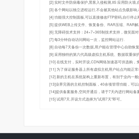
[2] 实时文件防病毒保护,黑客入侵检测,IIS 应用防火
[3] 各个网站以独立进程运行,不会被其他站点负载影响,
[4] 功能强大控制面板,可以直接修改FTP密码,自行停
[5] 提供WEB上传文件、恢复备份、RAR压缩、R
[6] 无障碍技术支持：24×7×365制技术支持，微笑面
[7] 每3分钟自动访问网站一次，监控网站运行.
[8] 自动每7天备份一次数据,用户能在管理中心自助恢复
[9] 采用独特的第六代高级虚拟主机系统、数据双重保
[10] 在线支付，实时开设,CDN网络加速器可供选
[11] 为了保证服务器上所有虚拟主机用户站点均能正
[12] 新的主机在系统架构上重新布置，有别于业内一
[13]业界完善的主机控制面板，40余项管理功能，可
[14]提供备案服务,空间开通后，请于7天内进行网站备
[15] 试用7天.开设方式选择为"试用7天"即可。